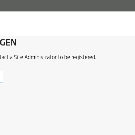
GGEN
tact a Site Administrator to be registered.