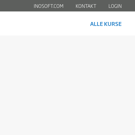
INOSOFT.COM
KONTAKT
LOGIN
ALLE KURSE