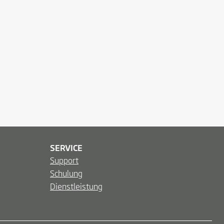
SERVICE
Support
Schulung
Dienstleistung