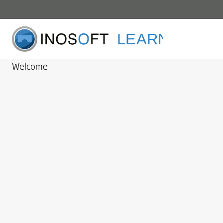
Zum
Inhalt
springen
Welcome