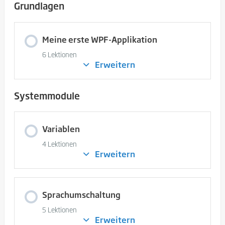
Grundlagen
Meine erste WPF-Applikation
6 Lektionen
Erweitern
Meine
erste
WPF-
Applikation
Systemmodule
Variablen
4 Lektionen
Erweitern
Variablen
Sprachumschaltung
5 Lektionen
Erweitern
Sprachumschaltung