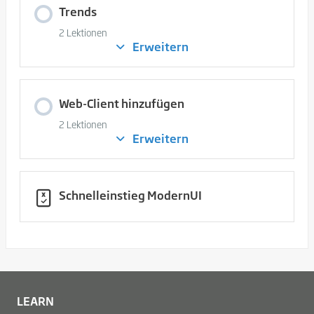
Trends
2 Lektionen
Erweitern
Trends
Web-Client hinzufügen
2 Lektionen
Erweitern
Web-
Client
hinzufügen
Schnelleinstieg ModernUI
LEARN